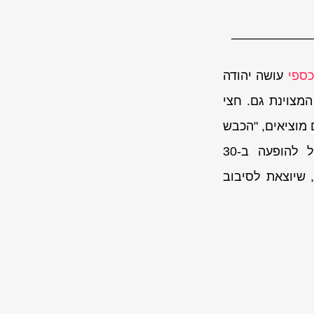
——————
כספי
עושה יהודה
מצוינת גם. חצי
מוציאים, "הכבש
של אלוקים" הוציאה אלבום חדש, Resolution שמו והיא חוזרת לישראל להופעה ב-30
יין, שיוצאת לסיבוב