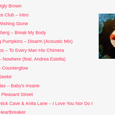
Ugly Brown
e Club
– Intro
 Wishing Stone
berg – Break My Body
 Pumpkins – Disarm (Acoustic Mix)
 – To Every Man His Chimera
– Nowhere (feat. Andrea Estella)
– Counterglow
Seekir
as – Baby's Insane
 Pleasant Street
Nick Cave & Anita Lane – I Love You Nor Do I
Heartbreaker