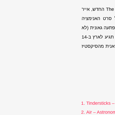
עם סינגל ראשון ויפיפה מתוך The Something Rain החדש, אייר
 סרט האנימציה
עה גאונית (לא
מגלה, תאזינו). קאס מקומבס עדיין מפרק אותי מחדש בכל האזנה. זולה ג'יזס תגיע לארץ ב-14
אנית מהסיקסטיז
Tindersticks –
Air – Astrono