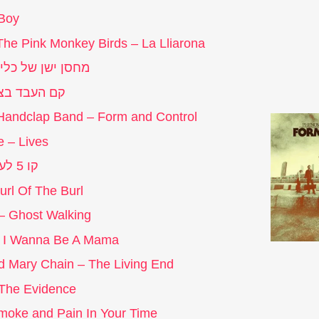
 Boy
he Pink Monkey Birds – La Lliarona
מחסן ישן של כלי
קם העבד בצ
andclap Band – Form and Control
 – Lives
קו 5 לעננים –
rl Of The Burl
– Ghost Walking
 – I Wanna Be A Mama
d Mary Chain – The Living End
 The Evidence
Smoke and Pain In Your Time