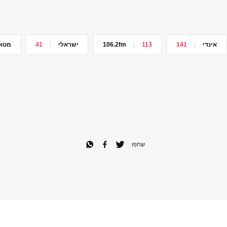
אינדי
141
113
106.2fm
ישראלי
41
מטא
שתפו