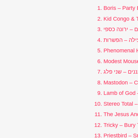
Boris – Party
Kid Congo & T
ם –
ירונה כספי
ילה –
הפשרות
Phenomenal H
Modest Mouse
שני פלג
Mastodon – Cu
Lamb of God 
Stereo Total
The Jesus An
Tricky – Bury
Priestbird – 