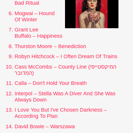
Bad Ritual
Mogwai – Hound
Of Winter
Grant Lee
Buffalo – Happiness
Thurston Moore – Benediction
Robyn Hitchcock – I Often Dream Of Trains
המיקסטייפ
Cass McCombs – County Line (!
)
המדובר
Calla – Don't Hold Your Breath
Interpol – Stella Was A Diver And She Was
Always Down
I Love You But I've Chosen Darkness –
According To Plan
David Bowie – Warszawa