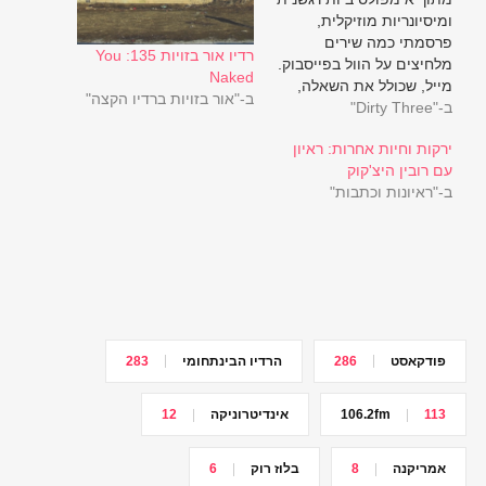
ומיסיונריות מוזיקלית,
פרסמתי כמה שירים
רדיו אור בזויות 135: You
מלחיצים על הוול בפייסבוק.
Naked
מייל, שכולל את השאלה,
ב-"אור בזויות ברדיו הקצה"
ב-"Dirty Three"
"מה שלומך?", לא איחר
להגיע בעקבות (יש גם
ירקות וחיות אחרות: ראיון
אנשים טובים ברשת. אנשים
עם רובין היצ'קוק
טובים מאוד). למטה
ב-"ראיונות וכתבות"
אשתמש (בחלק) מהתשובה
ששלחתי בחזרה, כתירוץ
להשמיע גם לכם את ג'ו
טקס ואת הכינור המטורף
של וורן אליס: "...חוץ מזה,
עייפות…
פודקאסט
286
הרדיו הבינתחומי
283
113
106.2fm
אינדיטרוניקה
12
אמריקנה
8
בלוז רוק
6