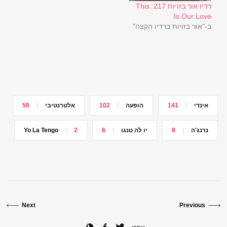
בהמשך הפוסט. זהו סיכום
רדיו אור בזויות 217: This
השבוע שעבר…
Is Our Love
ב-"אור בזויות ברדיו הקצה"
אינדי
141
הופעה
102
אלטרנטיבי
50
נרנג'ה
8
יו לה טנגו
6
2
Yo La Tengo
Next
Previous