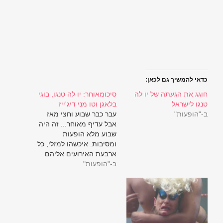
כדאי להמשיך גם לכאן:
חוגג את הגעתה של יו לה
סיכומאוחר: יו לה טנגו, בוגי
טנגו לישראל
בלאגן וטו מני דיג'ייז
ב-"הופעות"
עבר כבר שבוע וחצי מאז
אבל עדיף מאוחר... זה היה
שבוע מלא הופעות
ומסיבות. איכשהו למזלי, כל
ארבעת האירועים אליהם
ב-"הופעות"
יצאתי היו מוצלחים
במיוחד, ואני מחשיב כל
הופעה של יו לה טנגו
כאירוע נפרד, אם הייתם
בשתיהן אתם בטח מבינים
למה. ואם לא, הסבר