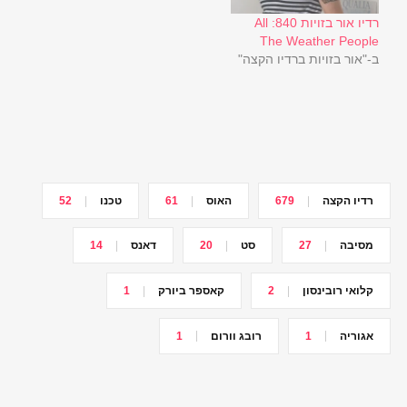
רדיו אור בזויות 840: All
The Weather People
ב-"אור בזויות ברדיו הקצה"
רדיו הקצה
679
האוס
61
טכנו
52
מסיבה
27
סט
20
דאנס
14
קלואי רובינסון
2
קאספר ביורק
1
אגוריה
1
רובג וורום
1