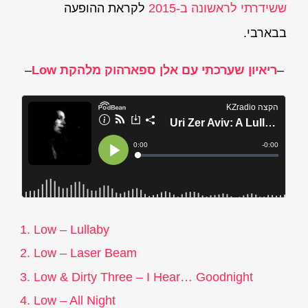
ששידרתי לראשונה ב-2015
לקראת ההופעה
בבארבי.
–
ריאיון שערכתי עם אלן ספארהוק מלהקת Low
–
Low – Lullaby
Low – Laser Beam
Low & Dirty Three – I Hear… Goodnight
Low – All Night