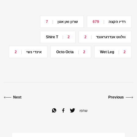
רדיו הקצה
679
שרון ואן אטן
7
וולווט אנדרגראונד
2
2
Shire T
2
Wet Leg
2
Octo Octa
אינדי נשי
2
Next
Previous
שתפו