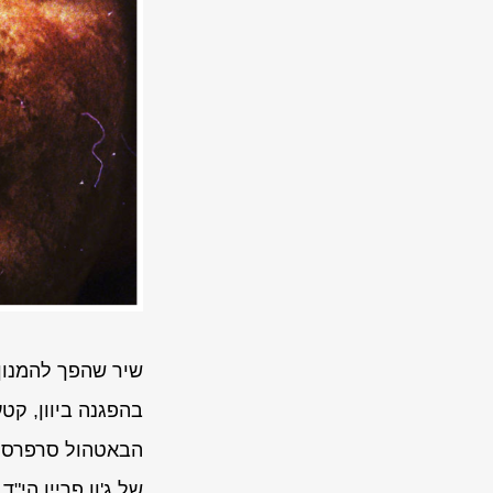
שיר שהפך להמנון
בהפגנה ביוון, קטע
הבאטהול סרפרס פו
של ג'ון פריין הי"ד.