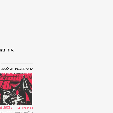
אור בז
כדאי להמשיך גם לכאן:
רדיו אור בזויות 503: Get Me Out
ב-"אור בזויות ברדיו ה