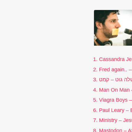
Cassandra Je
Fred again.. –
לה גוט – קמט
Man On Man 
Viagra Boys – 
Paul Leary – 
Ministry – Je
Mastodon – At