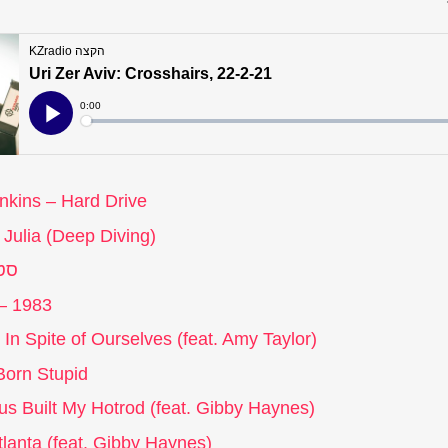
nkins – Hard Drive
 Julia (Deep Diving)
סט
– 1983
In Spite of Ourselves (feat. Amy Taylor)
Born Stupid
sus Built My Hotrod (feat. Gibby Haynes)
lanta (feat. Gibby Haynes)