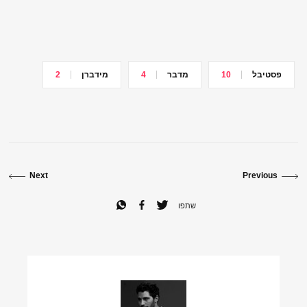
בטקס. השיר הזה, שנכתב
על ידי ילד בן 15, עדיין
שופך אותי. יש…
פסטיבל
10
מדבר
4
מידברן
2
Next
Previous
שתפו