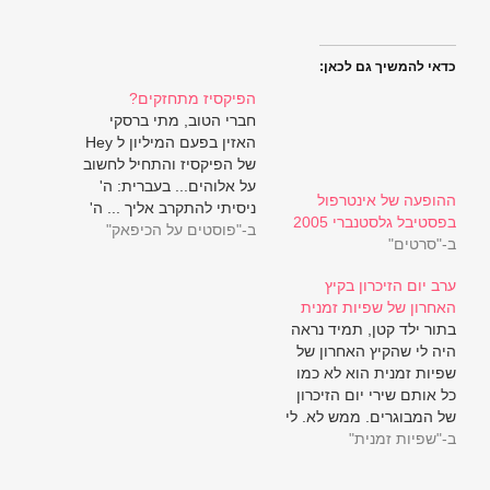
כדאי להמשיך גם לכאן:
הפיקסיז מתחזקים?
חברי הטוב, מתי ברסקי
האזין בפעם המיליון ל Hey
של הפיקסיז והתחיל לחשוב
על אלוהים... בעברית: ה'
ההופעה של אינטרפול
ניסיתי להתקרב אליך ... ה'
בפסטיבל גלסטנברי 2005
ב-"פוסטים על הכיפאק"
– זה בטח השטן שבינינו או
ב-"סרטים"
הספקות שבראשי הספקות
בלבי הספקות בתשובתי
ערב יום הזיכרון בקיץ
אבל ה' – האם אתה שם
האחרון של שפיות זמנית
בלעדיך, אני חסר ערך וקיום
בתור ילד קטן, תמיד נראה
אני כבול לאות על ידיי…
היה לי שהקיץ האחרון של
שפיות זמנית הוא לא כמו
כל אותם שירי יום הזיכרון
של המבוגרים. ממש לא. לי
ב-"שפיות זמנית"
הוא הרגיש כמו מסתנן
מתוך "תרבות הרוק" שלא
נוגעת לרוב קהל ההורים