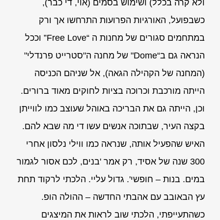
ולא קרה בכלל) ושימוש בסמים (אוי, די כבר),
כשבפועל, האורגיות הפרועות התרחשו אך ורק
במתחמים סגורים של מחנות ה “Free Love” וככל
הנראה גם ב“Dome" של מחנה ה"סטרייט פרנדלי"
(המחנה של הקהילה הגאה), אל שניהם הכניסה
הייתה מורכבת וכרוכה בציות לחוקים מאוד ברורים.
וכן, הייתה גם את הבריכה באוהל שעוצב כמו לווייתן
בקצה העיר, שבתוכה אנשים עשו די מה שבא להם.
האיש שהפעיל אותה, שנראה כמו ווילי נלסון אחרי
300 שנה של אסיד, רק אמר 'בנים, לכם אסור לגמור
במים. בנות – חופשי'. גדול עליי. הלכתי לרקוד תחת
עץ הבאובב עם אהבתי החדשה – ההולה הופ.
כשהתעייפתי, הלכתי שוב לראות את המיצגים