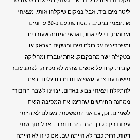
מקלחת חינם לכל דורש. הגעתי, כפי שנדרש עם שני
ליטר מים ביד, אבל במקום שיקלחו אותי, מצאתי
את עצמי במסיבה מטורפת עם כ-60 ערומים
וערומות, די.ג'יי אחד, ואנשי המחנה שעוברים
ומשפריצים על כולם מים ומשקים בעראק או
בטקילה ישר מהבקבוק. אחת עוברת ומחליקה
קוביות קרח על אנשים שהיא לא מכירה, לפתע עובר
מישהו עם צבע גואש אדום ומורח עלינו. באתי
להתקלח ויצאתי צבוע באדום. יצויינו לשבח החבורה
ממחנה החירשים שהרימו את המסיבה הזאת
לשמיים. וכן, גם אני התפשטתי. מעולם לא הייתי
עירום בין כל כך הרבה זרים וזרות. אבל תוך שתי
דקות, זרוּת כבר לא הייתה שם. אם כי זו לא הייתה