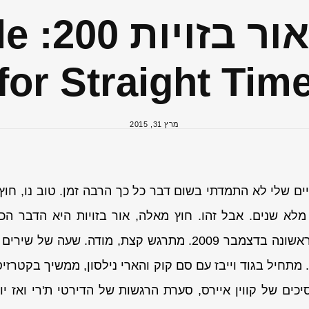
רדיו או
for Straight Tim
מרץ 31, 2015
בחיים שלי לא התמדתי בשום דבר כל כך הרבה זמן. טוב נו, חו
לא שנים. אבל זהו. חוץ מאלה, אור בזויות היא הדבר הכי 
ששודרה בפעם הראשונה בדצמבר 2009. מתרגש קצת, מודה. שעה
 מתחיל בגוד וייבז עם סם קוק והארי נילסון, ממשיך בקטרזיס 
יכים של קווין איירס, סערת הרגשות של הדירטי ת'רי ואז י