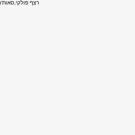
רצף פולקי,סאות'רן-רו