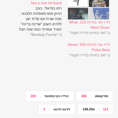
Not a one hit band
רמו בנדאלי, כוכב
הרוק-פופ-חאפלות הלבנוני,
מכה שנית עם קליפ ישן
רדיו אור בזויות 215: What
ללהיט הענק "שרינה ברינה".
Went Down
תמיד אמרתי כמה שזה חבל
ב-"אור בזויות ברדיו הקצה"
ב-"Bendaly Family"
שאני לא יודע ערבית. מילא
לדבר אבל כמה שזה
רדיו אור בזויות 543: Street
אבסורדי שאני אפילו לא
Pulse Beat
מבין את השפה, מצד שני...
ב-"אור בזויות ברדיו הקצה"
כשאני צופה ברמו בנדאלי
מדגים עם הידיים והראש
כל משפט שהוא שר, אני…
פודקאסט
286
הרדיו הבינתחומי
283
113
106.2fm
דג'נגו דג'נגו
2