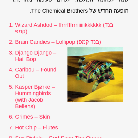
הופעה החדש של The Chemical Brothers.
בנד
Wizard Ashdod – ffrrrfffrrriiiiiikkkkkk (
)
קמפ
)
בנד קמפ
Brain Candies – Lollipop (
Django Django –
Hail Bop
Caribou – Found
Out
Kasper Bjørke –
Hummingbirds
(with Jacob
Bellens)
Grimes – Skin
Hot Chip – Flutes