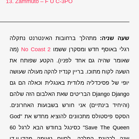
Zammuto – F U C-3PO
————————————————————————
שעה שניה:
מתהלך ברחובות האינטרנט נתקלה
רגלי באוסף חדש ומסקרן ששמו
No Coast 2
(מה
שאומר שהיה גם אחד לפניו). הקטע שפותח את
השעה לקוח מתוכו. בריין קנדיז להקה מעולה שעושה
יופי של פסיכדליה מלודית באנגלית וכאלה הם גם
Django Django הבריטים שאת האלבום הזה שלהם
(והיחיד בינתיים) אני חורש בשבועות האחרונים.
הסקס פיסטולס מתכוונים להוציא מחדש את "God
Save The Queen" כסינגל בחודש הבא לרגל 60
שנה לכהונת המלכה. לסיום טעימה מהדי.וי.די