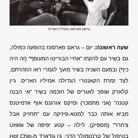
גראם פארסונז ואמיליו האריס
שעה ראשונה:
יום – גראם פארסונז בהופעה כפולה,
גם בשיר עם להקתו "אחיי הבוריטו המעופף" (זה היה
כיף) ובפעם השניה בשיר מועך לגמרי ראו הוזהרתם,
לצד זמרת הקאנטרי הגדולה אמיליו האריס. ג'ין
קלארק שופך לאגרים של חוכמה בשיר "אי הבנה
קטנה" (אני מתמכר) וסיקס אורגנס אוף אדמיטנס
מביא אותה כבר למטא-פיזיקה עם "תחזיק אבל
צ'חרר" (מספיק). לילה – קטע יפיפה של Unkle
בטיפול של טרנטמולר הדני. ג'ו גודארד מ-Hot Chip