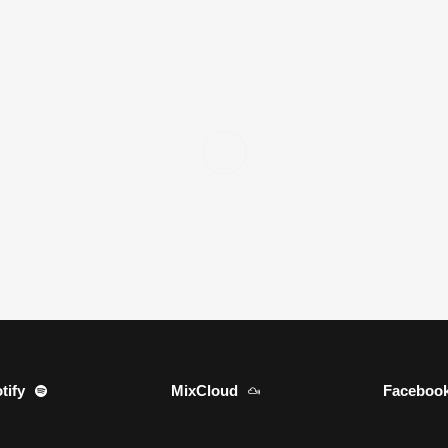
tify
MixCloud
Faceboo