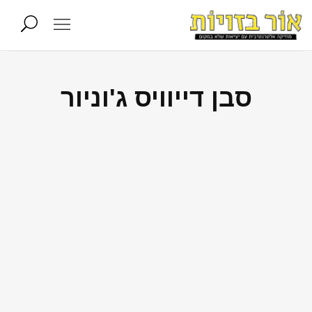
סבן דייוויס ג'וניור