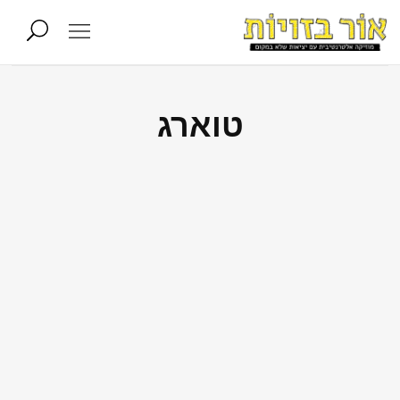
טוארג