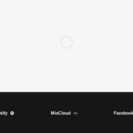
tify
MixCloud
Faceboo