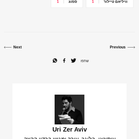
וויליאם טיילור
1
סמוג
1
Next
Previous
שתפו
Uri Zer Aviv