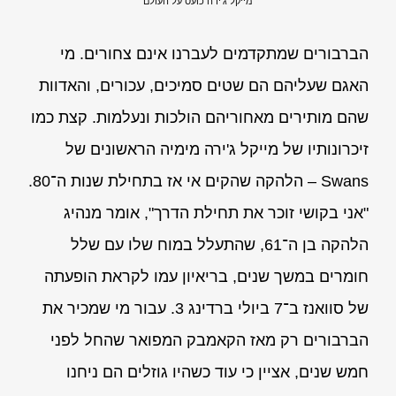
מייקל ג'ירה כועס על העולם
הברבורים שמתקדמים לעברנו אינם צחורים. מי
האגם שעליהם הם שטים סמיכים, עכורים, והאדוות
שהם מותירים מאחוריהם הולכות ונעלמות. קצת כמו
זיכרונותיו של מייקל ג'ירה מימיה הראשונים של
Swans – הלהקה שהקים אי אז בתחילת שנות ה־80.
"אני בקושי זוכר את תחילת הדרך", אומר מנהיג
הלהקה בן ה־61, שהתעלל במוח שלו עם שלל
חומרים במשך שנים, בריאיון עמו לקראת הופעתה
של סוואנז ב־7 ביולי ברדינג 3. עבור מי שמכיר את
הברבורים רק מאז הקאמבק המפואר שהחל לפני
חמש שנים, אציין כי עוד כשהיו גוזלים הם ניחנו