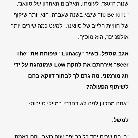
שנות ה־80". לעומתו, האלבום האחרון של סוואנז,
"To Be Kind" שיצא בשנה שעברה, הוא יותר שיקוף
של חוויית הלייב של סוואנז, "למעט כמה שירים יותר
אולפניים", הוא מוסיף.
אגב גוספל, בשיר "Lunacy" שפותח את "The
Seer" אירחתם את להקת Low שמונהגת על ידי
זוג מורמוני. מה גרם לך לבחור דווקא בהם
לשיתוף הפעולה?
"אתה מתכוון למה לא בחרתי במיילי סיירוס?".
למשל.
"כי הם שרים יחד כל כך יפה שזה כואב, והם באמת