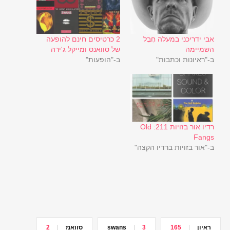
אבי ידריכני במעלה חֶבֶל
2 כרטיסים חינם להופעה
השמיימה
של סוואנס ומייקל ג'ירה
ב-"ראיונות וכתבות"
ב-"הופעות"
רדיו אור בזויות 211: Old
Fangs
ב-"אור בזויות ברדיו הקצה"
ראיון
165
3
swans
סוואנז
2