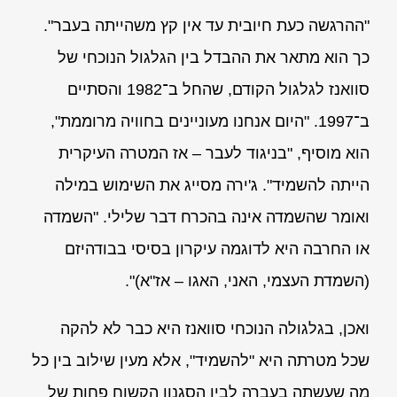
"ההרגשה כעת חיובית עד אין קץ משהייתה בעבר".
כך הוא מתאר את ההבדל בין הגלגול הנוכחי של
סוואנז לגלגול הקודם, שהחל ב־1982 והסתיים
ב־1997. "היום אנחנו מעוניינים בחוויה מרוממת",
הוא מוסיף, "בניגוד לעבר – אז המטרה העיקרית
הייתה להשמיד". ג'ירה מסייג את השימוש במילה
ואומר שהשמדה אינה בהכרח דבר שלילי. "השמדה
או החרבה היא לדוגמה עיקרון בסיסי בבודהיזם
(השמדת העצמי, האני, האגו – אז"א)".
ואכן, בגלגולה הנוכחי סוואנז היא כבר לא להקה
שכל מטרתה היא "להשמיד", אלא מעין שילוב בין כל
מה שעשתה בעברה לבין הסגנון הקשוח פחות של