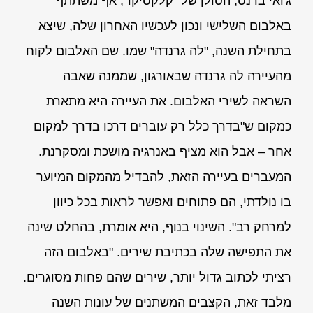
ג'ואי ברנס, הסולן של "קלקסיקו", אף משתתף
באלבום השלישי ונכון לעכשיו האחרון שלה, שיצא
בתחילת השנה, "לה גרנדה" שמו. שם האלבום לקוח
מהעיירה לה גרנדה שבאורגון, שממנה שאבה
השראה לשירי האלבום. את העיירה היא מתארת
כמקום ש"בדרך כלל רק עוברים דרכו בדרך למקום
אחר – אבל הוא מציף באנרגיה מושכת ומסקרנת.
המעברים בעיירה הזאת, להבדיל מהמקום המיוער
בו נולדתי, הם פתוחים ואפשר לראות בכל כיוון
למרחק רב". השינוי בנוף, היא אומרת, בהחלט שינה
את התפישה שלה בכתיבת שירים. "באלבום הזה
רציתי לכתוב גדול יותר, שירים שהם פחות מסוגרים.
מלבד זאת, הקצבים המשתנים של עונות השנה