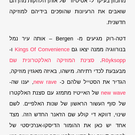
מתכוון בעיקר ל-"אטיטיוד" של אותן הלהקות מהן הם
שואבים את הרעיונות שהופכים בידיהם למוזיקה
חדשנית.
דטה-רוק מגיעים מ- Bergen – אותה עיר נמל
בנורווגיה ממנה יצאו גם
Kings Of Convenience
ו-
Röyksopp
.
סצינת המוזיקה האלקטרונית שם
מבעבעת לכדי רתיחה. מישהו, באיזה מאגזין מוזיקה,
הגדיר את הסטייל שלהם כ-
new rave
, יענו שה-
new wave
של האייטיז מתמזג עם סצנת האלקטרו
של סוף העשור הראשון של שנות האלפיים. לשם
שינוי, דווקא די קולע שם הז'אנר החדש הזה. מצד
אחד יש כאן את ההומור הדיסקו-אנרכיסטי של