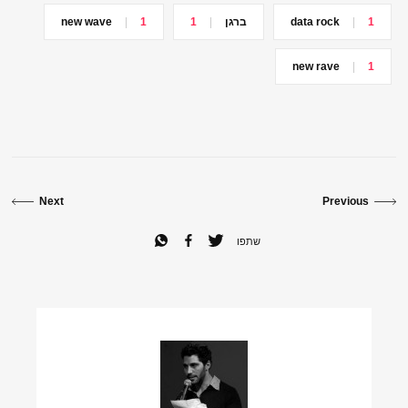
1
data rock
ברגן
1
1
new wave
new rave
1
Next
Previous
שתפו